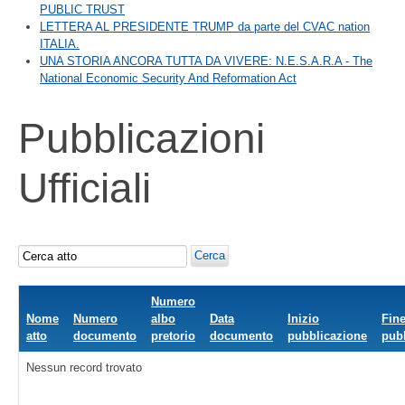
PUBLIC TRUST
LETTERA AL PRESIDENTE TRUMP da parte del CVAC nation
ITALIA.
UNA STORIA ANCORA TUTTA DA VIVERE: N.E.S.A.R.A - The
National Economic Security And Reformation Act
Pubblicazioni
Ufficiali
Cerca
Cerca
atto
Numero
Nome
Numero
albo
Data
Inizio
Fin
atto
documento
pretorio
documento
pubblicazione
pub
Nessun record trovato