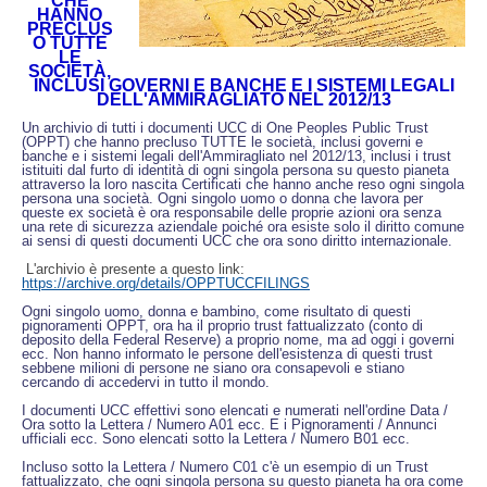
CHE
HANNO
PRECLUS
O TUTTE
LE
SOCIETÀ,
INCLUSI GOVERNI E BANCHE E I SISTEMI LEGALI
DELL'AMMIRAGLIATO NEL 2012/13
Un archivio di tutti i documenti UCC di One Peoples Public Trust
(OPPT) che hanno precluso TUTTE le società, inclusi governi e
banche e i sistemi legali dell'Ammiragliato nel 2012/13, inclusi i trust
istituiti dal furto di identità di ogni singola persona su questo pianeta
attraverso la loro nascita Certificati che hanno anche reso ogni singola
persona una società. Ogni singolo uomo o donna che lav
ora per
queste ex società è ora responsabile delle proprie azioni ora senza
una rete di sicurezza aziendale poiché ora esiste solo il diritto comune
ai sensi di questi documenti UCC che ora sono diritto internazionale.
L'archivio è presente a questo link:
https://archive.org/details/OPPTUCCFILINGS
Ogni singolo uomo, donna e bambino, come risultato di questi
pignoramenti OPPT, ora ha il proprio trust fattualizzato (conto di
deposito della Federal Reserve) a proprio nome, ma ad oggi i governi
ecc. Non hanno informato le persone dell'esistenza di questi trust
sebbene milioni di persone ne siano ora consapevoli e stiano
cercando di accedervi in ​​tutto il mondo.
I documenti UCC effettivi sono elencati e numerati nell'ordine Data /
Ora sotto la Lettera / Numero A01 ecc. E i Pignoramenti / Annunci
ufficiali ecc. Sono elencati sotto la Lettera / Numero B01 ecc.
Incluso sotto la Lettera / Numero C01 c'è un esempio di un Trust
fattualizzato, che ogni singola persona su questo pianeta ha ora come