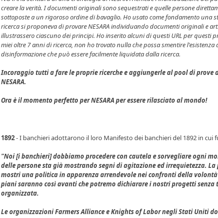
creare la verità. I documenti originali sono sequestrati e quelle persone dirett
sottoposte a un rigoroso ordine di bavaglio. Ho usato come fondamento una sto
ricerca si proponeva di provare NESARA individuando documenti originali e artico
illustrassero ciascuno dei principi. Ho inserito alcuni di questi URL per questi pr
miei oltre 7 anni di ricerca, non ho trovato nulla che possa smentire l'esistenza
disinformazione che può essere facilmente liquidata dalla ricerca.
Incoraggio tutti a fare le proprie ricerche e aggiungerle al pool di prove
NESARA.
Ora è il momento perfetto per NESARA per essere rilasciato al mondo!
1892
- I banchieri adottarono il loro Manifesto dei banchieri del 1892 in cui f
"Noi [i banchieri] dobbiamo procedere con cautela e sorvegliare ogni moss
delle persone sta già mostrando segni di agitazione ed irrequietezza. La
mostri una politica in apparenza arrendevole nei confronti della volontà
piani saranno così avanti che potremo dichiarare i nostri progetti senza 
organizzata.
Le organizzazioni Farmers Alliance e Knights of Labor negli Stati Uniti 