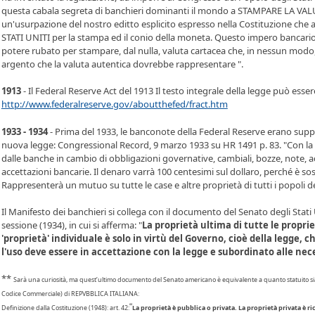
questa cabala segreta di banchieri dominanti il ​​mondo a STAMPARE LA VAL
un'usurpazione del nostro editto esplicito espresso nella Costituzione c
STATI UNITI per la stampa ed il conio della moneta. Questo impero bancario
potere rubato per stampare, dal nulla, valuta cartacea che, in nessun modo, 
argento che la valuta autentica dovrebbe rappresentare ".
1913
- Il Federal Reserve Act del 1913 Il testo integrale della legge può essere
http://www.federalreserve.gov/aboutthefed/fract.htm
1933 - 1934
- Prima del 1933, le banconote della Federal Reserve erano supp
nuova legge: Congressional Record, 9 marzo 1933 su HR 1491 p. 83. "Con la
dalle banche in cambio di obbligazioni governative, cambiali, bozze, note, 
accettazioni bancarie. Il denaro varrà 100 centesimi sul dollaro, perché è so
Rappresenterà un mutuo su tutte le case e altre proprietà di tutti i popoli de
Il Manifesto dei banchieri si collega con il documento del Senato degli Stati 
sessione (1934), in cui si afferma: "
La proprietà ultima di tutte le proprie
'proprietà' individuale è solo in virtù del Governo, cioè della legge, 
l'uso deve essere in accettazione con la legge e subordinato alle nece
**
Sarà una curiosità, ma quest’ultimo documento del Senato americano è equivalente a quanto statuito sia n
Codice Commerciale) di REPVBBLICA ITALIANA:
“
Definizione dalla Costituzione (1948): art. 42:
La proprietà è pubblica o privata. La proprietà privata è 