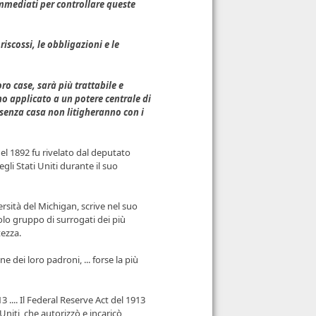
mmediati per controllare queste
iscossi, le obbligazioni e le
o case, sarà più trattabile e
no applicato a un potere centrale di
e senza casa non litigheranno con i
del 1892 fu rivelato dal deputato
li Stati Uniti durante il suo
rsità del Michigan, scrive nel suo
olo gruppo di surrogati dei più
tezza.
 dei loro padroni, ... forse la più
.... Il Federal Reserve Act del 1913
Uniti, che autorizzò e incaricò