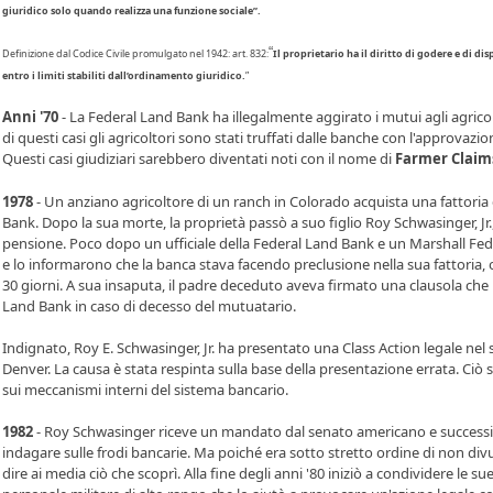
giuridico solo quando realizza una funzione sociale”.
“
Definizione dal Codice Civile promulgato nel 1942: art. 832:
Il proprietario ha il diritto di godere e di d
entro i limiti stabiliti dall’ordinamento giuridico.
”
Anni '70
- La Federal Land Bank ha illegalmente aggirato i mutui agli agricol
di questi casi gli agricoltori sono stati truffati dalle banche con l'approvazi
Questi casi giudiziari sarebbero diventati noti con il nome di
Farmer Claim
1978
- Un anziano agricoltore di un ranch in Colorado acquista una fattoria
Bank. Dopo la sua morte, la proprietà passò a suo figlio Roy Schwasinger, Jr.
pensione. Poco dopo un ufficiale della Federal Land Bank e un Marshall Fed
e lo informarono che la banca stava facendo preclusione nella sua fattoria, 
30 giorni. A sua insaputa, il padre deceduto aveva firmato una clausola che r
Land Bank in caso di decesso del mutuatario.
Indignato, Roy E. Schwasinger, Jr. ha presentato una Class Action legale nel 
Denver. La causa è stata respinta sulla base della presentazione errata. Ciò
sui meccanismi interni del sistema bancario.
1982
- Roy Schwasinger riceve un mandato dal senato americano e success
indagare sulle frodi bancarie. Ma poiché era sotto stretto ordine di non div
dire ai media ciò che scoprì. Alla fine degli anni '80 iniziò a condividere le s