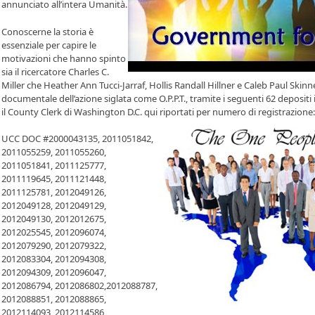
annunciato all’intera Umanità.
Conoscerne la storia è
essenziale per capire le
motivazioni che hanno spinto
sia il ricercatore Charles C.
Miller che Heather Ann Tucci-Jarraf, Hollis Randall Hillner e Caleb Paul Skinn
documentale dell’azione siglata come O.P.P.T., tramite i seguenti 62 deposi
il County Clerk di Washington D.C. qui riportati per numero di registrazione:
UCC DOC #2000043135, 2011051842,
2011055259, 2011055260,
2011051841, 2011125777,
2011119645, 2011121448,
2011125781, 2012049126,
2012049128, 2012049129,
2012049130, 2012012675,
2012025545, 2012096074,
2012079290, 2012079322,
2012083304, 2012094308,
2012094309, 2012096047,
2012086794, 2012086802,2012088787,
2012088851, 2012088865,
2012114093, 2012114586,