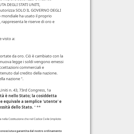
UTA DEGLI STATI UNITI,
he autorizza SOLO IL GOVERNO DEGLI
 mondiale ha usato il proprio
rappresenta le riserve di oro e
 visto a:
ortate da oro. Ciò è cambiato con la
 nuova legge i soldi vengono emessi
accettazioni commerciali e
stenuto dal credito della nazione.
lla nazione ".
Uniti n. 43, 73rd Congress, 1a
tà è nello Stato; la cosiddetta
che equivale a semplice 'utente' e
ssità dello Stato.
" **
ella Costituzione che nel Codice Civile (implicito
riconosciuta e garantita dal nostro ordinamento