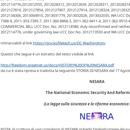
2012114776,2012012555, 2012028312, 2012012659, 2012028311, 2012028314
2012127810, 2012127854, 2012127907, 2012127914, 2012128324, 2012128325
2012134306, 2013004910, 2013031779, 2013032026, 2013032035, WA UCC Doc
7388-9, 2011-353-7395-7, 2011-360-8868-3, 2011-362-9411-4, 2011-362-9510-4
COMMERCIAL BILL UCC Doc. No. 2012114586, duly reconfirmed and ratifie
2012114776, under governing law UCC Doc No. 2012113593 and WA UCC Doc
rintracciabili al link
https://gov.kofiletech.us/DC-Washington/
Questo che segue è un estratto del testo visibile al link
http://freedom.greatnet.us/docs/HISTORY%20OF%20NESARA.pdf
da cui è stata ripresa e tradotta la seguente STORIA DI NESARA del 17 Agos
NESARA
The National Economic Security And Reform
(La legge sulla sicurezza e la riforma economica
NOTA:
la scrittura di una cronologia di NESARA richiede l'individuazione dei punti