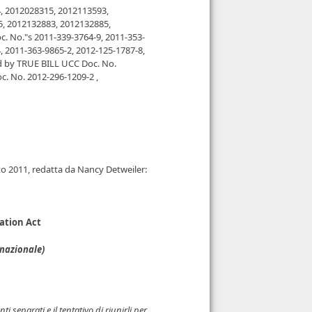
, 2012028315, 2012113593,
, 2012132883, 2012132885,
. No."s 2011-339-3764-9, 2011-353-
, 2011-363-9865-2, 2012-125-1787-8,
d by TRUE BILL UCC Doc. No.
. No. 2012-296-1209-2 ,
to 2011, redatta da Nancy Detweiler:
ation Act
 nazionale)
 separati e il tentativo di riunirli per