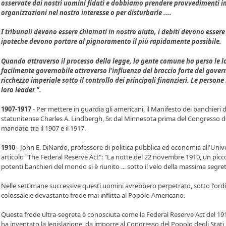
osservate dai nostri uomini fidati e dobbiamo prendere provvedimenti i
organizzazioni nel nostro interesse o per disturbarle ....
I tribunali devono essere chiamati in nostro aiuto, i debiti devono essere r
ipoteche devono portare al pignoramento il più rapidamente possibile.
Quando attraverso il processo della legge, la gente comune ha perso le lor
facilmente governabile attraverso l'influenza del braccio forte del gover
ricchezza imperiale sotto il controllo dei principali finanzieri. Le person
loro leader ".
1907-1917
- Per mettere in guardia gli americani, il Manifesto dei banchieri 
statunitense Charles A. Lindbergh, Sr. dal Minnesota prima del Congresso deg
mandato tra il 1907 e il 1917.
1910
- John E. DiNardo, professore di politica pubblica ed economia all'Unive
articolo "The Federal Reserve Act": "La notte del 22 novembre 1910, un picc
potenti banchieri del mondo si è riunito ... sotto il velo della massima segre
Nelle settimane successive questi uomini avrebbero perpetrato, sotto l'ordine
colossale e devastante frode mai inflitta al Popolo Americano.
Questa frode ultra-segreta è conosciuta come la Federal Reserve Act del 1913 
ha inventato la legislazione, da imporre al Congresso del Popolo degli Stati 