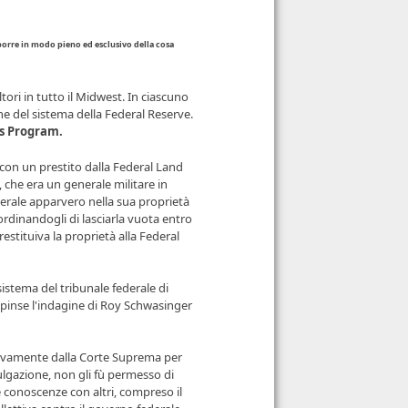
isporre in modo pieno ed esclusivo della cosa
tori in tutto il Midwest. In ciascuno
one del sistema della Federal Reserve.
s Program.
 con un prestito dalla Federal Land
, che era un generale militare in
erale apparvero nella sua proprietà
ordinandogli di lasciarla vuota entro
estituiva la proprietà alla Federal
sistema del tribunale federale di
 spinse l'indagine di Roy Schwasinger
ivamente dalla Corte Suprema per
ulgazione, non gli fù permesso di
ue conoscenze con altri, compreso il