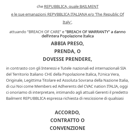
che
REPUBBLICA, quale BAILMENT
e
le sue emanazioni
REPVB
BLICA ITALIANA e/o ‘
The
Republic Of
Italy’
,
attuando “BREACH OF CARE”
e
"BREACH OF WARRANTY"
a danno
dell’intera Popolazione Italica
ABBIA PRESO,
PRENDA, O
DOVESSE PRENDERE,
in contrasto con gli Interessi
e Tutele
nazionali ed internazionali
SIA
del Territorio
Italiano
CHE
della Popolazione
Italica
,
l’Unica Vera,
Originale, Legittima
Titolare ed Assoluta Sovrana della Nazione Italia,
di cui Noi come
M
embers ed
A
dherents del CVAC nation ITALIA, oggi
ci
onoriamo
di
interpret
are
,
intimando agli attuali Gerenti il predetto
Bailment REPUBBLICA espressa richiesta di rescissione di qualsiasi
ACCORDO,
CONTRATTO O
CONVENZIONE