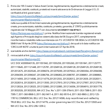
Primo dei 195 Creator's Value Asset Center, legittimamente, legalmente e debitamente creati,
autorizzati, stabiliti, costituiti, protetti ed inseriti attraverso le Ordinanze di Legge U.I.L.O.
verificabili
al link governativo
https://countyfusion4.kofiletech.us/countyweb/loginDisplay.action?
countyname=WashingtonDC
,
nella sua qualità di Ente Internazionale già legittimamente, legalmente e debitamente
creato, pre-autorizzato, stabilito, costituito, protetto, garantito,
E’ STATO
pubblicamente
registrato dal 14 Maggio 2017 con documento
UCC#2017-134-9716-7
,
(
https://fortress.wa.gov/dol/ucc/
),
prima
N
otifica
Internazionale
tramite registered emails
agli Agents e Principals degli ex sistemi alla data del 06 Giugno 2017, completamente
riconfermato e ristabilito nella sua interezza con F.S. UCC#2018-108-5834-2 e UCC#2018-108-
5848-9 del 18 Aprile 2018 (
https://fortress.wa.gov/dol/ucc/
), de
i
qual
i
si è data notifica con
'CIRCULAR NOTE' a tutte le parti internazionali il 27 Aprile 2018;
scaricabile anche dal link
https://www.originalnetwork.net/download/Paradigm-Report.pdf
rintracciabili al link
https://countyfusion4.kofiletech.us/countyweb/loginDisplay.action?
countyname=WashingtonDC
:
UCC DOC #2000043135, 2011051842, 2011055259, 2011055260, 2011051841, 2011125777,
2011119645, 2011121448, 2011125781, 2012049126, 2012049128, 2012049129, 2012049130,
2012012675, 2012025545, 2012096074, 2012079290, 2012079322, 2012083304, 2012094308,
2012094309, 2012096047, 2012086794, 2012086802,2012088787, 2012088851, 2012088865,
2012114093, 2012114586, 2012114776,2012012555, 2012028312, 2012012659, 2012028311,
2012028314, 2012028315, 2012113593, 2012127810, 2012127854, 2012127907, 2012127914,
2012128324, 2012128325, 2012132883, 2012132885, 2012134306, 2013004910, 2013031779,
2013032026, 2013032035, WA UCC Doc. No."s 2011-339-3764-9, 2011-353-7388-9, 2011-353-
7395-7, 2011-360-8868-3, 2011-362-9411-4, 2011-362-9510-4, 2011-363-9865-2, 2012-125-
1787-8, COMMERCIAL BILL UCC Doc. No. 2012114586, duly reconfirmed and ratified by
TRUE BILL UCC Doc. No. 2012114776, under governing law UCC Doc No. 2012113593 and
WA UCC Doc. No. 2012-296-1209-2;