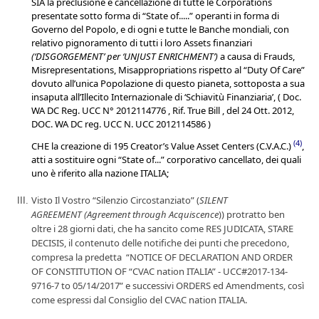
SIA la preclusione e cancellazione di tutte le Corporations
presentate sotto forma di “State of.....” operanti in forma di
Governo del Popolo, e di ogni e tutte le Banche mondiali, con
relativo pignoramento di tutti i loro Assets finanziari
(‘DISGORGEMENT’ per ‘UNJUST ENRICHMENT’)
a causa di Frauds,
Misrepresentations, Misappropriations rispetto al “Duty Of Care”
dovuto all’unica Popolazione di questo pianeta, sottoposta a sua
insaputa all’Illecito Internazionale di ‘Schiavitù Finanziaria’, ( Doc.
WA DC Reg. UCC N° 2012114776 , Rif. True Bill , del 24 Ott. 2012,
DOC. WA DC reg. UCC N. UCC 2012114586 )
(
4
)
CHE la creazione di 195 Creator’s Value Asset Centers (C.V.A.C.)
,
atti a sostituire ogni “State of...” corporativo cancellato, dei quali
uno è riferito alla nazione ITALIA;
Visto
Il Vostro “Silenzio Circostanziato”
(
SILENT
AGREEMENT (Agreement through Acquiscence
))
protratto ben
oltre i 28 giorni dati,
che ha
sancito
come
RES JUDICATA, STARE
DECISIS, il contenuto dell
e notifiche
dei punti che precedono
,
compresa la
predetta “
NOTICE OF DECLARATION AND ORDER
OF CONSTITUTION OF “CVAC nation ITALIA”
-
UCC#2017-134-
9716-7 to 05/14/2017
”
e successivi ORDERS ed Amendment
s
, così
come espressi dal Consiglio del CVAC nation ITALIA.