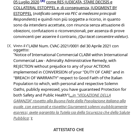
(
8
)
05 Luglio 2020
come RES JUDICATA, STARE DECISIS e
COLLATERAL ESTOPPEL e, di conseguenza, JUDGMENT BY
ESTOPPEL
(
notificato sempre via PEC ai medesimi
principali
Respondents
)
e quindi non più soggette a ricorso, in quanto
sono da intendersi accettate, con rinuncia senza attuazione di
obiezioni, confutazioni o riconvenzionali, per assenza di prove
convincenti per asserire il contrario,
(Qui tacet consentire videtur).
Visto il
CLAIM
Num.
CVAC-2021/0001
del
30
Aprile 2021
con
oggetto:
Notice of International Commercial CLAIM within International
“
Commercial Law - Admiralty Administrative Remedy, with
REJECTION without prejudice to any of your ACTIONS
implemented in CONVERSION of your "DUTY OF CARE" and in
"BREACH OF WARRANTY" respect to Good Faith of the Italian
Population to which, with personal and respective Solemn
Oaths, publicly expressed, you have guaranteed Protection for
both Safety and Public Health”(
.
..
in "VIOLAZIONE DELLA
GARANZIA" rispetto alla Buona Fede della Popolazione italiana a
lla
quale
, con personali e rispettivi Giuramenti solenni pubblicamente
espressi, avete garantito la Tutela sia della Sicurezza che della Salute
Pubblica
;
);
ATTESTATO CHE