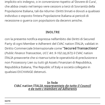
implicito e/o indegno,
o in conversione rispetto al ‘Dovere di Cura’,
che abbia creato nel tempo vere cessioni a terzi di
S
ovranità della
Popolazione Italiana, tali da ridurne i Diritti Innati e dovuti a qualsiasi
individuo
o esposto l’intera Popolazione Italiana ai pericoli di
recessione o guerra con popolazioni da decenni amiche
.
INOLTRE
c
on la presente notifica espressa nell’ambito dei
D
iritti di Secured
Party di ogni Member e Adherent del CVAC nation ITALIA, validati in
D
iritto
C
ommerciale
I
nternazionale come
“Secured Transactions”
(
Public Finance Transaction,
UCC Art. 9-102 (a),(67)
) il CVAC
nation
ITALIA
preavverte che
si riserva tutte le operativit
à
di preclusione e
non Possessory Lien su tutti gli
A
sset
s
Finanziari di Repubblica,
Repubblica Italiana, The Republic of Italy
e società collegate
in
qualsiasi EXCHANGE detenuti.
In fede
CV
A
C
n
ation
ITALIA
rappresentato da tutto il Council
e da tutti I members ed Adherents
N
OTE: