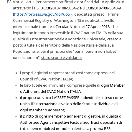
Visti gli
Atti
ulteriormente
ratificat
i
e notificat
i
dal 18 Aprile 2018
attraverso
i
F.S. UCC#2018-108-5834-2 e UCC#2018-108-5848-9
(
https://fortress.wa.gov/dol/ucc/
),
depositat
i
presso il Prime
Commercial Registry di Washington
(S)
e notificat
i
a livello
internazionale tramite il
Circular Note del 27 Aprile 2018
,
che
legittima
no in modo irreversibile
il CVAC nation ITALIA
nella sua
qualità di
Ente Internazionale a vocazione Universale,
creato e
posto a tutela del Territorio della Nazione Italia e della sua
Popolazione,
e
,
per il principio che “par in parem non habet
iurisdictionem",
statuiscono e validano:
i propri
legittimi rappresentanti
così come
espressi nel
Council of
CVAC Nation ITALIA;
le
loro
tutele ed immunità,
comprese quelle
di ogni Member
o Adherent del CVAC Nation ITALIA;
il proprio univoco
LAISSEZ PASSER individuale, inteso come
unico ID internazionale valido dello Status individuale d
i
ogni member o adherent
;
i
l Diritto di ogni member o adherent di gestire, in qualità di
Authorized Agent
i rispettivi
Factualized Trust
depositari
d
i
tutti i beni mobili ed immobili
riferiti alla propria RES