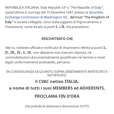
REPVBBLICA ITALIANA, ‘Italy Republic Of’ o “The Republic of Italy”,
quest’ultima in surroga dal 15 Dicembre 1947, presso la
Securities
Exchange Commission di Washington D.C.,
del trust “The Kingdom of
Italy”
e società collegate, sono state oggetto di Pignoramento e
Preclusione, come da atti ai punti
I.
e
II.
che precedono;
RISCONTRATO CHE
Alle ns. richieste
ufficiali e notificate di c
hiarimenti
riferite ai punti
I
.,
II
.,
III
.,
IV
.,
V
.,
IX
.
n
on abbiamo mai
ricevuto risposta,
né
controdeduzioni documentalmente giustificate
nei termini
e modi
legali conformemente prestabiliti,
pertanto
IN
CONSEGUENZA DI QUANTO SOPRA DEBITAMENTE RATIFICATO E
NOTIFICATO,
il CVAC nation ITALIA,
a nome di tutti i suoi MEMBERS ed ADHERENTS,
PROCLAMA FIN D’ORA
che
prende le distanze e disconosce
TUTTI
: