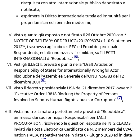
riacquisita con atto internazionale pubblico depositato e
notificato;
e
sprimere in Diritto Internazionale tutela ed immunità per i
propri
familiari e
d i
beni dei medesimi
;
Visto
quanto
già
esposto
e
notifica
to
i
l
26 Ottobre 2020
con
*
NOTICE OF ‘MILITARY ORDER UCC#2012096074 of 10 September
2012’*,
trasmessa agli indirizzi PEC ed Email dei principali
Respondents,
ed altri indirizzi civili e militari,
su
ILLECITI
(
5
)
INTERNAZIONALI
di ‘Repubblica’
;
Visti
gli ILLECITI
previst
i
e punit
i
nella
“Draft Articles on
Responsibility of States for Internationally Wrongful Acts”
,
Risoluzione dell'Assemblea Generale
dell’ONU
n.56/83 del 12
(
6
)
dicembre 2001
;
Visto
i
l decreto presidenziale
USA
del 21 dicembre 2017, ovvero
l’
"Executive Order 13818 Blocking the Property of Persons
(
7
)
Involved in Serious Human Rights abuse or Corruption"
;
Vista
inoltre,
la natura perfettamente privata di “Repubblica”,
ammessa dai suoi principali Responsabili
per TACIT
PROCURATION,
risolvendo le questioni esposte nei N. 2 CLAIMS
inviati via Posta Elettronica Certificata da N. 2 members del CVAC
nation ITALIA, rispettivamente in data 07 Giugno 2020 ed in data