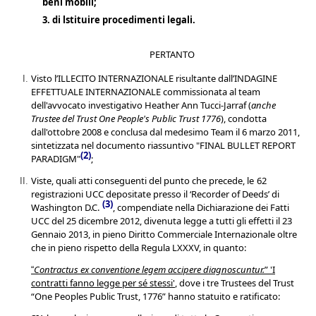
beni mobili;
3. di lstituire procedimenti legali.
PERTANTO
Visto
l’ILLECITO INTERNAZIONALE risultante dall’
INDAGINE
EFFETTUALE
INTERNAZIONALE commissionata al team
dell'avvocato investigativo Heather Ann Tucci-Jarraf (
anche
Trustee del Trust One People's Public Trust
1776
), condotta
dall'ottobre 2008 e conclusa dal
medesimo Team
il 6 marzo 2011,
sintetizza
t
a nel documento riassuntivo "FINAL BULLET REPORT
(2)
PARADIGM"
;
Viste, quali atti conseguenti del punto che precede, le
62
registrazioni UCC depositate
presso il ‘
Recorder of Deeds’
di
(
3
)
Washington D.C.
,
compendiate nella
Dichiarazione dei Fatti
UCC del 25 dicembre 2012, divenuta legge a tutti gli effetti il 23
Gennaio 2013, in pieno Diritto Commerciale Internazionale oltre
che in pieno rispetto della Regula LXXXV, in quanto:
Contractus ex conventione legem accipere diagnoscuntur.
” 'I
“
contratti fanno legge per sé stessi'
,
dove i tre Trustees del Trust
“One Peoples Public Trust, 1776” hanno statuito e ratificato: