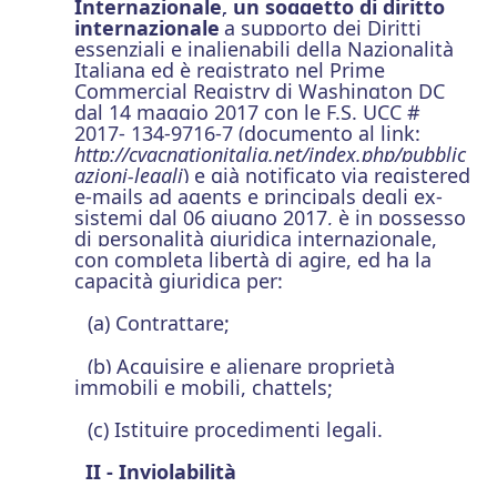
Internazionale, un soggetto di diritto
internazionale
a supporto dei Diritti
essenziali e inalienabili della Nazionalità
Italiana ed è registrato nel Prime
Commercial Registry di Washington DC
dal 14 maggio 2017 con le F.S. UCC #
2017- 134-9716-7 (documento al link:
http://cvacnationitalia.net/index.php/pubblic
azioni-legali
) e già notificato via registered
e-mails ad agents e principals degli ex-
sistemi dal 06 giugno 2017, è in possesso
di personalità giuridica internazionale,
con completa libertà di agire, ed ha la
capacità giuridica per:
(a) Contrattare;
(b) Acquisire e alienare proprietà
immobili e mobili, chattels;
(c) Istituire procedimenti legali.
II - Inviolabilità