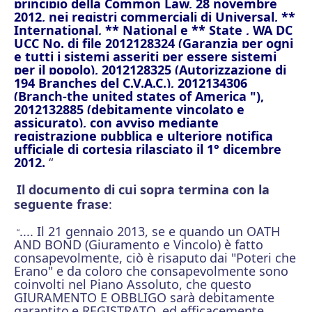
principio della Common Law, 28 novembre
2012, nei registri commerciali di Universal, **
International, ** National e ** State , WA DC
UCC No. di file 2012128324 (Garanzia per ogni
e tutti i sistemi asseriti per essere sistemi
per il popolo), 2012128325 (Autorizzazione di
194 Branches
del C.V.A.C.), 2012134306
(Branch-the united states of America "),
2012132885 (debitamente vincolato e
assicurato), con avviso mediante
registrazione pubblica e ulteriore notifica
ufficiale di cortesia rilasciato il 1° dicembre
2012.
“
Il documento di cui sopra termina con la
seguente frase
:
.... Il 21 gennaio 2013, se e quando un OATH
“
AND BOND (Giuramento e Vincolo) è fatto
consapevolmente, ciò è risaputo
dai "Poteri che
Erano" e da coloro che consapevolmente sono
coinvolti nel Piano Assoluto, che questo
GIURAMENTO E OBBLIGO sarà debitamente
garantito
e REGISTRATO, ed efficacemente