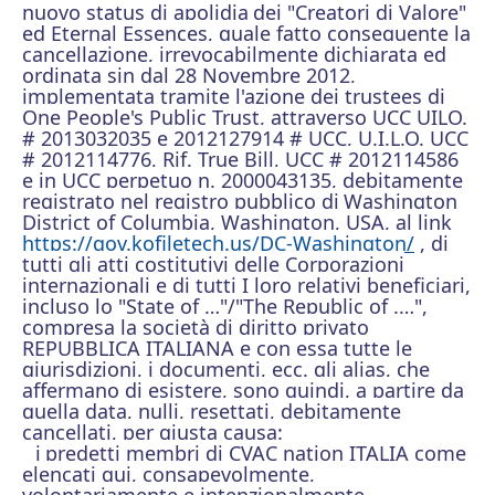
nuovo status di apolidia
dei "Creatori di Valore"
ed Eternal Essences, quale fatto conseguente la
cancellazione, irrevocabilmente dichiarata ed
ordinata sin dal 28 Novembre 2012,
implementata tramite l'azione dei trustees di
One People's Public Trust, attraverso UCC UILO.
# 2013032035 e 2012127914 # UCC, U.I.L.O. UCC
# 2012114776, Rif. True Bill, UCC # 2012114586
e in UCC perpetuo n. 2000043135, debitamente
registrato nel registro pubblico di
Washington
District of Columbia, Washington, USA, al link
https://gov.kofiletech.us/DC-Washington/
, di
tutti gli atti costitutivi delle Corporazioni
internazionali e di tutti I loro relativi beneficiari,
incluso lo "State of …"/"The Republic of .…",
compresa la società di diritto privato
REPUBBLICA ITALIANA e con essa tutte le
giurisdizioni, i documenti, ecc. gli alias, che
affermano di esistere, sono quindi, a partire da
quella data, nulli, resettati, debitamente
cancellati, per giusta causa:
i
predetti membri di CVAC nation ITALIA come
elencati qui, consapevolmente,