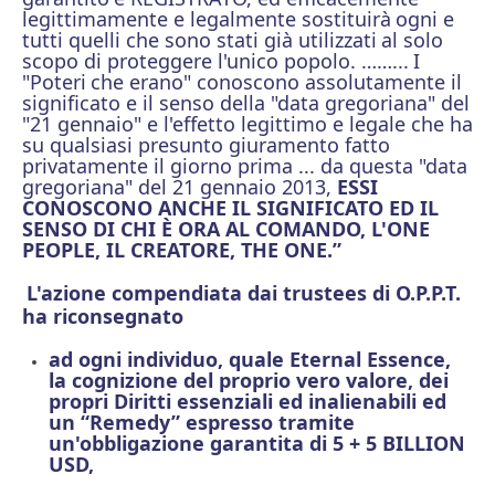
legittimamente e legalmente sostituirà
ogni e
tutti quelli che sono stati già utilizzati
al solo
scopo di proteggere l'unico popolo. ……...
I
"Poteri
che erano" conoscono assolutamente il
significato e il senso della "data gregoriana" del
"21 gennaio" e l'effetto legittimo e legale che ha
su qualsiasi presunto giuramento fatto
privatamente il giorno prima ... da questa "data
gregoriana" del 21 gennaio 2013,
ESSI
CONOSCONO ANCHE IL SIGNIFICATO ED IL
SENSO DI CHI È ORA AL COMANDO, L'ONE
PEOPLE, IL CREATORE, THE ONE.”
L'azione compendiata dai trustees di O.P.P.T.
ha riconsegnato
ad ogni individuo, quale Eternal Essence,
la cognizione del proprio vero valore, dei
propri Diritti essenziali ed inalienabili ed
un “Remedy” espresso tramite
un'obbligazione garantita di 5 + 5 BILLION
USD,