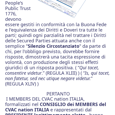
People's
Public Trust
1776,
devono
essere gestiti in conformità con la Buona Fede
e l'equivalenza dei Diritti e Doveri tra tutte le
parti; quindi
ogni parzialità nel trattare i Diritti
delle
Secured Parties
attuata anche con il
semplice "
Silenzio Circostanziato
" da parte di
chi, per l'obbligo previsto, dovrebbe fornire
risposte, dimostrerà una tacita espressione di
volontà, con produzione degli stessi effetti
giuridici di un risposta positiva. ( “
Qui tacet,
consentire videtur
.” (REGULA XLIII) ) ( “
Is, qui tacet,
non fatetur, sed nec utique negare videtur.
”
(REGULA XLIV) )
PERTANTO
I
MEMBERS DEL CVAC nation ITALIA,
formalizzati nel
CONSIGLIO dei MEMBERS del
CVAC nation ITALIA
e rappresentati dal
PRESIDENTE legittimamente
eletto
, hanno