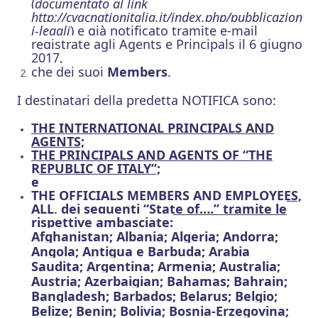
(
documentato al link
http://cvacnationitalia.it/index.php/pubblicazion
i-legali
) e già notificato tramite e-mail
registrate agli Agents
e Principals
il 6 giugno
2017,
che dei suoi
Members
.
I destinatari della predetta NOTIFICA sono:
THE
INTERNATIONAL PRINCIPALS AND
AGENTS;
THE PRINCIPALS AND AGENTS OF “THE
REPUBLIC OF ITALY”;
e
THE OFFICIALS MEMBERS AND EMPLOYEES,
ALL, dei seguenti “State of….” tramite le
rispettive ambasciate:
Afghanistan; Albania; Algeria; Andorra;
Angola; Antigua e Barbuda; Arabia
Saudita; Argentina; Armenia; Australia;
Austria; Azerbaigian; Bahamas; Bahrain;
Bangladesh; Barbados; Belarus; Belgio;
Belize; Benin; Bolivia; Bosnia-Erzegovina;