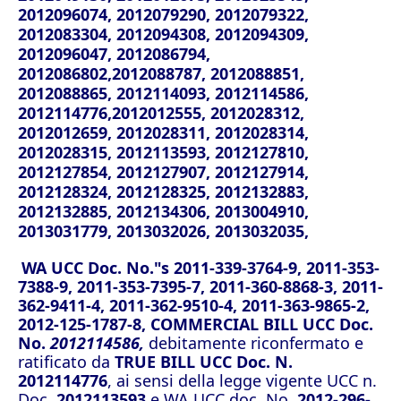
2012096074, 2012079290, 2012079322,
2012083304, 2012094308, 2012094309,
2012096047, 2012086794,
2012086802,2012088787, 2012088851,
2012088865, 2012114093, 2012114586,
2012114776,2012012555, 2012028312,
2012012659, 2012028311, 2012028314,
2012028315, 2012113593, 2012127810,
2012127854, 2012127907, 2012127914,
2012128324, 2012128325, 2012132883,
2012132885, 2012134306, 2013004910,
2013031779, 2013032026, 2013032035,
WA UCC Doc. No."s 2011-339-3764-9, 2011-353-
7388-9, 2011-353-7395-7, 2011-360-8868-3, 2011-
362-9411-4, 2011-362-9510-4, 2011-363-9865-2,
2012-125-1787-8, COMMERCIAL BILL UCC Doc.
No.
2012114586,
debitamente riconfermato e
ratificato da
TRUE BILL UCC Doc. N.
2012114776
, ai sensi della legge vigente UCC n.
Doc.
2012113593
e WA UCC doc. No.
2012-296-