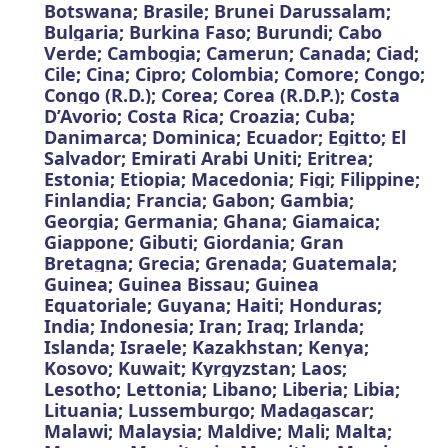
Botswana; Brasile; Brunei Darussalam;
Bulgaria; Burkina Faso; Burundi; Cabo
Verde; Cambogia; Camerun; Canada; Ciad;
Cile; Cina; Cipro; Colombia; Comore; Congo;
Congo (R.D.); Corea;
Corea (R.D.P.); Costa
D’Avorio; Costa Rica; Croazia; Cuba;
Danimarca; Dominica; Ecuador; Egitto; El
Salvador; Emirati Arabi Uniti; Eritrea;
Estonia; Etiopia; Macedonia; Figi; Filippine;
Finlandia; Francia; Gabon; Gambia;
Georgia; Germania; Ghana; Giamaica;
Giappone; Gibuti; Giordania; Gran
Bretagna; Grecia; Grenada; Guatemala;
Guinea; Guinea Bissau; Guinea
Equatoriale; Guyana; Haiti; Honduras;
India; Indonesia; Iran; Iraq; Irlanda;
Islanda; Israele; Kazakhstan; Kenya;
Kosovo; Kuwait; Kyrgyzstan; Laos;
Lesotho; Lettonia; Libano; Liberia; Libia;
Lituania; Lussemburgo; Madagascar;
Malawi; Malaysia; Maldive; Mali; Malta;