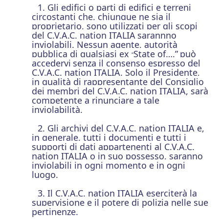
1. Gli edifici o parti di edifici e terreni
circostanti che, chiunque ne sia il
proprietario, sono utilizzati per gli scopi
del C.V.A.C. nation ITALIA
sarannno
inviolabili. Nessun agente, autorità
pubblica di qualsiasi ex
State of….”
può
“
accedervi
senza il consenso espresso del
C.V.A.C. nation ITALIA. Solo il Presidente,
in qualità di rappresentante del Consiglio
dei membri del C.V.A.C. nation ITALIA, sarà
competente a rinunciare a tale
inviolabilità.
2. Gli archivi del C.V.A.C. nation ITALIA e,
in generale, tutti i documenti e tutti i
supporti di dati appartenenti al C.V.A.C.
nation ITALIA o in suo possesso, saranno
inviolabili in ogni momento e in ogni
luogo.
3. Il C.V.A.C. nation ITALIA eserciterà la
supervisione e il potere di polizia nelle sue
pertinenze.