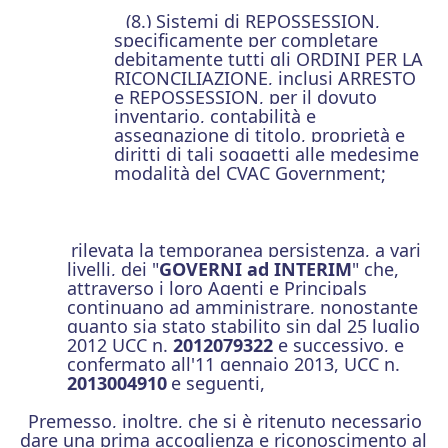
(8.) Sistemi di REPOSSESSION,
specificamente per completare
debitamente tutti gli ORDINI PER LA
RICONCILIAZIONE, inclusi ARRESTO
e REPOSSESSION, per il dovuto
inventario, contabilità e
assegnazione di titolo, proprietà e
diritti di tali soggetti alle medesime
modalità del CVAC Government;
rilevata la temporanea persistenza, a vari
livelli, dei "
GOVERNI ad INTERIM
" che,
attraverso i loro Agenti e Principals
continuano ad amministrare, nonostante
quanto sia stato stabilito sin dal 25 luglio
2012 UCC n.
2012079322
e successivo, e
confermato all'11 gennaio 2013, UCC n.
2013004910
e seguenti,
Premesso, inoltre, che si è ritenuto necessario
dare una prima accoglienza e riconoscimento al