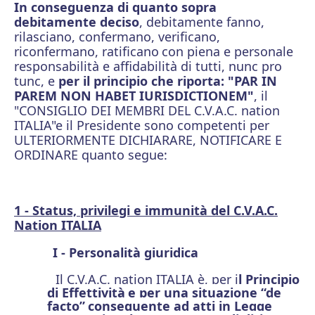
In conseguenza di quanto sopra
debitamente deciso
, debitamente fanno,
rilasciano, confermano, verificano,
riconfermano, ratificano
con piena e personale
responsabilità e affidabilità di tutti, nunc pro
tunc, e
per il principio che riporta: "PAR IN
PAREM NON HABET IURISDICTIONEM"
, il
"CONSIGLIO DEI MEMBRI DEL C.V.A.C. nation
ITALIA"e il Presidente sono competenti per
ULTERIORMENTE DICHIARARE, NOTIFICARE E
ORDINARE quanto segue:
1 - Status, privilegi e immunità del C.V.A.C.
Nation ITALIA
I - Personalità giuridica
Il C.V.A.C. nation ITALIA è, per i
l Principio
di Effettività
e per una situazione “de
facto”
conseguente ad atti in Legge