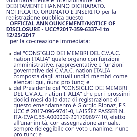
volontariamente e intenzionalmente,
DEBITAMENTE HANNNO DICHIARATO,
NOTIFICATO, ORDINATO E INSERITO per la
registrazione pubblica questo
OFFICIAL ANNOUNCEMENT/NOTICE OF
DISCLOSURE - UCC#2017-359-6337-4 to
12/25/2017
per la co-creazione immediata:
del "CONSIGLIO DEI MEMBRI DEL C.V.A.C.
nation ITALIA" quale organo con funzioni
amministrative, rappresentative e funzioni
governative del C.V.A.C. nation ITALIA,
composta dagli attuali undici membri come
elencati qui, nunc pro tunc; e
del Presidente del "CONSIGLIO DEI MEMBRI
DEL C.V.A.C. nation ITALIA" che per i prossimi
dodici mesi dalla data di registrazione di
questo emendamento è Giorgio Bionaz, F.S.
UCC # 2017-096-9741-0, LAISSEZ PASSER N.
ITA-CVAC.33-A000009-201709697410, eletto
all'unanimità, con assegnazione annuale,
sempre rieleggibile con voto unanime, nunc
pro tunc; e