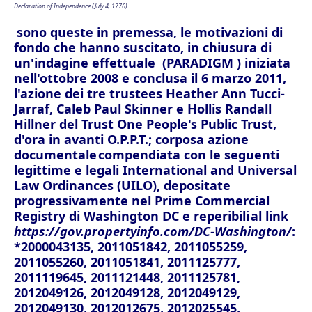
Declaration of Independence (July 4, 1776).
sono q
ueste in premessa, le motivazioni di
fondo che hanno suscitato, in chiusura di
un'indagine effettuale (PARADIGM ) iniziata
nell'ottobre 2008 e conclusa il 6 marzo 2011,
l'azione dei tre trustees Heather Ann Tucci-
Jarraf, Caleb Paul Skinner e Hollis Randall
Hillner del Trust One People's Public Trust,
d'ora in avanti O.P.P.T.; corposa azione
documentale
compendiata con le seguenti
legittime e legali International and Universal
Law Ordinances (UILO), depositate
progressivamente nel Prime Commercial
Registry di Washington DC e reperibili
al link
https://gov.propertyinfo.com/DC-Washington/
:
*2000043135, 2011051842, 2011055259,
2011055260, 2011051841, 2011125777,
2011119645, 2011121448, 2011125781,
2012049126, 2012049128, 2012049129,
2012049130, 2012012675, 2012025545,