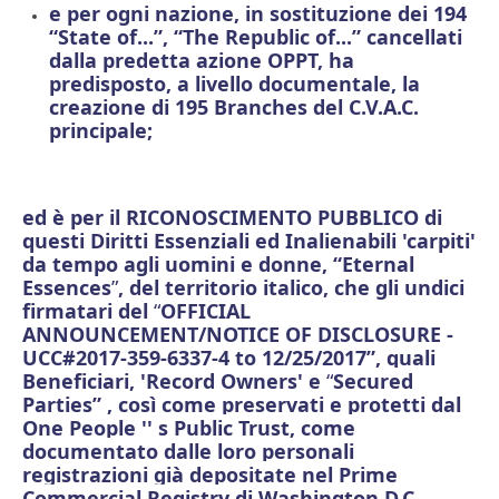
e
per ogni nazione, in sostituzione dei 194
“State of...”, “The Republic of...” cancellati
dalla predetta azione OPPT, ha
predisposto, a livello documentale, la
creazione di 195 Branches del C.V.A.C.
principale;
ed è per il RICONOSCIMENTO PUBBLICO di
questi Diritti Essenziali ed Inalienabili 'carpiti'
da tempo agli uomini e donne, “Eternal
Essences
”
, del territorio italico, che gli undici
firmatari del
“
OFFICIAL
ANNOUNCEMENT/NOTICE OF DISCLOSURE -
UCC#2017-359-6337-4 to 12/25/2017”, quali
Beneficiari,
'
Record Owners' e
“
Secured
Parties”
, così come preservati
e protetti dal
One People '' s Public Trust, come
documentato dalle loro personali
registrazioni già depositate nel Prime
Commercial Registry di Washington D.C.,