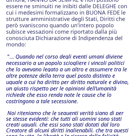
essere
ne sminuiti ne inibiti
dalle DELEGHE con
cui i medesimi
formalizzano in BUONA FEDE
le
strutture amministrative degli
Stati,
Diritti
che
però svaniscono
quando un'intero popolo
subisce vessazioni
come riportato
dalla più
conosciuta
Dichiarazione di Indipendenza del
mondo:
"...
Quando nel corso degli eventi umani diviene
necessario a un popolo sciogliere i vincoli politici
che lo avevano legato a un altro e assumere tra le
altre potenze della terra quel posto distinto e
uguale a cui ha diritto per diritto naturale e divino,
un giusto rispetto per le opinioni dell’umanità
richiede che esso renda note le cause che lo
costringono a tale secessione.
Noi riteniamo che le seguenti verità siano di per
se stesse evidenti: che tutti gli uomini sono stati
creati uguali, che essi sono stati dotati dal loro
Creatore di alcuni diritti inalienabili, che tra questi