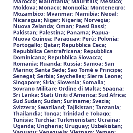
Marocco; Mauritania; Mauritius; Messico;
Moldova; Monaco; Mongolia; Montenegro;
Mozambico; Myanmar; Namibia; Nepal;
Nicaragua; Niger; Nigeria; Norvegia;
Nuova Zelanda; Oman; Paesi Bassi;
Pakistan; Palestina; Panama; Papua-
Nuova Guinea; Paraguay; Perù; Polonia;
Portogallo; Qatar; Repubblica Ceca;
Repubblica Centrafricana; Repubblica
Dominicana; Repubblica Slovacca;
Romania; Ruanda; Russia; Samoa; San
Marino; Santa Sede; Sao Tomè e Principe;
Senegal; Serbia; Seychelles; Sierra Leone;
Singapore; Siria; Slovenia; Somalia;
Sovrano Militare Ordine di Malta; Spagna;
Sri Lanka; Stati Uniti d’America; Sud Africa;
Sud Sudan; Sudan; Suriname; Svezia;
Svizzera; Swaziland; Tajikistan; Tanzania;
Thailandia; Tonga; Trinidad e Tobago;
Tunisia; Turchia; Turkmenistan; Ucraina;
Uganda; Ungheria; Uruguay; Uzbekistan;
Vanuatu; Venezuela; Vietnam; Yemen;