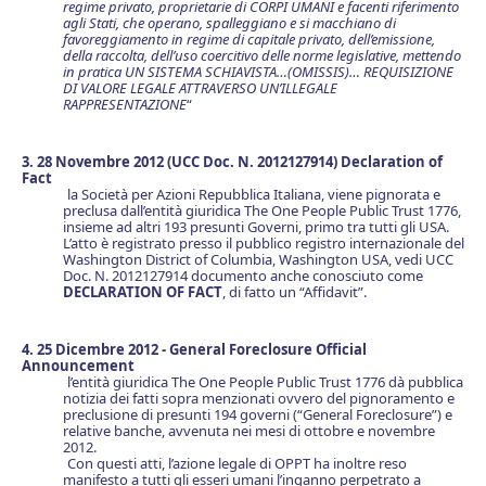
regime privato, proprietarie di CORPI UMANI e facenti riferimento
agli Stati, che operano, spalleggiano e si macchiano di
favoreggiamento in regime di capitale privato, dell’emissione,
della raccolta, dell’uso coercitivo delle norme legislative, mettendo
in pratica UN SISTEMA SCHIAVISTA…(OMISSIS)… REQUISIZIONE
DI VALORE LEGALE ATTRAVERSO UN’ILLEGALE
RAPPRESENTAZIONE
“
3. 28 Novembre 2012 (UCC Doc. N. 2012127914) Declaration of
Fact
la Società per Azioni Repubblica Italiana, viene pignorata e
preclusa dall’entità giuridica The One People Public Trust 1776,
insieme ad altri 193 presunti Governi, primo tra tutti gli USA.
L’atto è registrato presso il pubblico registro internazionale del
Washington District of Columbia, Washington USA, vedi UCC
Doc. N. 2012127914 documento anche conosciuto come
DECLARATION OF FACT
, di fatto un “Affidavit”.
4. 25 Dicembre 2012 - General Foreclosure Official
Announcement
l’entità giuridica The One People Public Trust 1776 dà pubblica
notizia dei fatti sopra menzionati ovvero del pignoramento e
preclusione di presunti 194 governi (“General Foreclosure”) e
relative banche, avvenuta nei mesi di ottobre e novembre
2012.
Con questi atti, l’azione legale di OPPT ha inoltre reso
manifesto a tutti gli esseri umani l’inganno perpetrato a