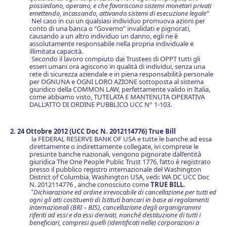
possiedono, operano, e che favoriscono sistemi monetari privati
emettendo, incassando, attivando sistemi di esecuzione legale”
Nel caso in cui un qualsiasi individuo promuova azioni per
conto di una banca o “Governo” invalidati e pignorati,
causando a un altro individuo un danno, egli ne è
assolutamente responsabile nella propria individuale e
illimitata capacità.
Secondo il lavoro compiuto dai Trustees di OPPT tutti gli
esseri umani ora agiscono in qualità di individui, senza una
rete di sicurezza aziendale e in piena responsabilità personale
per OGNUNA e OGNI LORO AZIONE sottoposta al sistema
giuridico della COMMON LAW, perfettamente valido in Italia,
come abbiamo visto, TUTELATA E MANTENUTA OPERATIVA
DALL’ATTO DI ORDINE PUBBLICO UCC N° 1-103.
2. 24 Ottobre 2012 (UCC Doc N. 2012114776) True Bill
la FEDERAL RESERVE BANK OF USA e tutte le banche ad essa
direttamente o indirettamente collegate, ivi comprese le
presunte banche nazionali, vengono pignorate dall’entità
giuridica The One People Public Trust 1776, l’atto è registrato
presso il pubblico registro internazionale del Washington
District of Columbia, Washington USA, vedi: WA DC UCC Doc
N. 2012114776 , anche conosciuto come
TRUE BILL
.
Dichiarazione ed ordine irrevocabile di cancellazione per tutti ed
“
ogni gli atti costituenti di Istituti bancari in base ai regolamenti
internazionali (BRI – BIS), cancellazione degli organigrammi
riferiti ad essi e da essi derivati, nonché destituzione di tutti i
beneficiari, compresi quelli (identificati nelle) corporazioni a