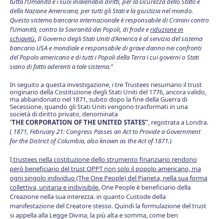
tutta l’Umanità e i suoi inalienabili diritti, per la sicurezza dello Stato e
della Nazione Americana, per tutti gli Stati e la giustizia nel mondo.
Questo sistema bancario internazionale è responsabile di Crimini contro
l’Umanità, contro la Sovranità dei Popoli, di frode e
riduzione in
schiavitù.
Il Governo degli Stati Uniti d’America è al servizio del sistema
bancario USA e mondiale e responsabile di grave danno nei confronti
del Popolo americano e di tutti i Popoli della Terra i cui governi o Stati
siano di fatto aderenti a tale sistema.”
In seguito a questa investigazione, i tre Trustees riesumano il trust
originario della Costituzione degli Stati Uniti del 1776, ancora valido,
ma abbandonato nel 1871, subito dopo la fine della Guerra di
Secessione, quando gli Stati Uniti vengono trasformati in una
società di diritto privato, denominata
THE CORPORATION OF THE UNITED STATES”
, registrata a Londra.
“
(
1871, February 21: Congress Passes an Act to Provide a Government
for
the District of Columbia, also known as the Act of 1871.
)
I
trustees nella costituzione dello strumento finanziario rendono
però beneficiario del trust OPPT non solo il popolo americano, ma
ogni singolo individuo (The One People) del Pianeta, nella sua forma
collettiva, unitaria e indivisibile.
One People è beneficiario della
Creazione nella sua interezza. in quanto Custode della
manifestazione del Creatore stesso. Quindi la formulazione del trust
si appella alla Legge Divina, la più alta e somma, come ben