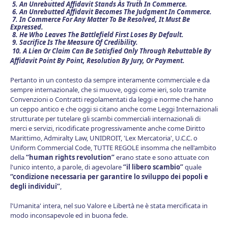
5. An Unrebutted Affidavit Stands As Truth In Commerce.
6. An Unrebutted Affidavit Becomes The Judgment In Commerce.
7. In Commerce For Any Matter To Be Resolved, It Must Be
Expressed.
8. He Who Leaves The Battlefield First Loses By Default.
9. Sacrifice Is The Measure Of Credibility.
10. A Lien Or Claim Can Be Satisfied Only Through Rebuttable By
Affidavit Point By Point, Resolution By Jury, Or Payment.
Pertanto in un contesto da sempre interamente commerciale e da
sempre internazionale, che si muove, oggi come ieri, solo tramite
Convenzioni o Contratti regolamentati da leggi e norme che hanno
un ceppo antico e che oggi si citano anche come Leggi Internazionali
strutturate per tutelare gli scambi commerciali internazionali di
merci e servizi, ricodificate progressivamente anche come Diritto
Marittimo, Admiralty Law, UNIDROIT, 'Lex Mercatoria', U.C.C. o
Uniform Commercial Code, TUTTE REGOLE insomma che nell'ambito
della
“human rights revolution”
erano state e sono attuate con
l'unico intento, a parole, di agevolare
“il libero scambio”
quale
“
condizione necessaria per garantire lo sviluppo dei popoli e
degli individui”
,
l'Umanita' intera, nel suo Valore e Libertà ne è stata mercificata in
modo inconsapevole ed in buona fede.