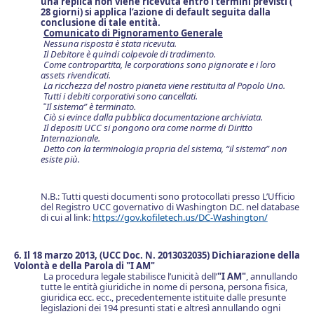
una replica non viene ricevuta entro i termini previsti (
28 giorni) si applica l’azione di default seguita dalla
conclusione di tale entità.
Comunicato di Pignoramento Generale
Nessuna risposta è stata ricevuta.
Il Debitore è quindi colpevole di tradimento.
Come contropartita, le corporations sono pignorate e i loro
assets rivendicati.
La ricchezza del nostro pianeta viene restituita al Popolo Uno.
Tutti i debiti corporativi sono cancellati.
Il sistema” è terminato.
“
Ciò si evince dalla pubblica documentazione archiviata.
Il depositi UCC si pongono ora come norme di Diritto
Internazionale.
Detto con la terminologia propria del sistema, “il sistema” non
esiste più.
N.B.: Tutti questi documenti sono protocollati presso L’Ufficio
del Registro UCC governativo di Washington D.C. nel database
di cui al link:
https://gov.kofiletech.us/DC-Washington/
6. Il 18 marzo 2013, (UCC Doc. N. 2013032035) Dichiarazione della
Volontà e della Parola di "I AM"
La procedura legale stabilisce l’unicità dell’
"I AM"
, annullando
tutte le entità giuridiche in nome di persona, persona fisica,
giuridica ecc. ecc., precedentemente istituite dalle presunte
legislazioni dei 194 presunti stati e altresì annullando ogni