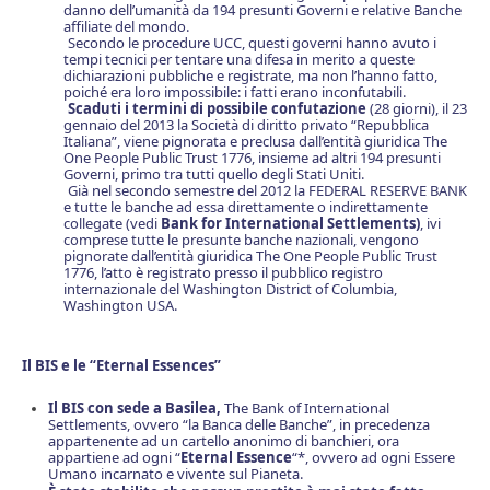
danno dell’umanità da 194 presunti Governi e relative Banche
affiliate del mondo.
Secondo le procedure UCC, questi governi hanno avuto i
tempi tecnici per tentare una difesa in merito a queste
dichiarazioni pubbliche e registrate, ma non l’hanno fatto,
poiché era loro impossibile: i fatti erano inconfutabili.
Scaduti i termini di possibile confutazione
(28 giorni), il 23
gennaio del 2013 la Società di diritto privato “Repubblica
Italiana”, viene pignorata e preclusa dall’entità giuridica The
One People Public Trust 1776, insieme ad altri 194 presunti
Governi, primo tra tutti quello degli Stati Uniti.
Già nel secondo semestre del 2012 la FEDERAL RESERVE BANK
e tutte le banche ad essa direttamente o indirettamente
collegate (vedi
Bank for International Settlements)
, ivi
comprese tutte le presunte banche nazionali, vengono
pignorate dall’entità giuridica The One People Public Trust
1776, l’atto è registrato presso il pubblico registro
internazionale del Washington District of Columbia,
Washington USA.
Il BIS e le “Etern
al
Essen
ces”
I
l BIS con sede a Basilea,
The Bank of International
Settlements, ovvero “la Banca delle Banche”, in precedenza
appartenente ad un cartello anonimo di banchieri, ora
appartiene ad ogni “
Eternal Essence
“*, ovvero ad ogni Essere
Umano incarnato e vivente sul Pianeta.