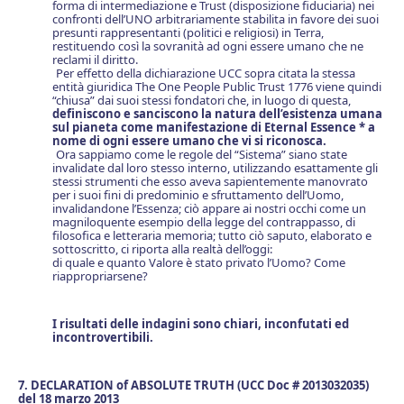
forma di intermediazione e Trust (disposizione fiduciaria) nei
confronti dell’UNO arbitrariamente stabilita in favore dei suoi
presunti rappresentanti (politici e religiosi) in Terra,
restituendo così la sovranità ad ogni essere umano che ne
reclami il diritto.
Per effetto della dichiarazione UCC sopra citata la stessa
entità giuridica The One People Public Trust 1776 viene quindi
“chiusa” dai suoi stessi fondatori che, in luogo di questa,
definiscono e sanciscono la natura dell’esistenza umana
sul pianeta come manifestazione di Eterna
l
Essen
ce *
a
nome di ogni essere umano che vi si riconosca.
Ora sappiamo come le regole del “Sistema” siano state
invalidate dal loro stesso interno, utilizzando esattamente gli
stessi strumenti che esso aveva sapientemente manovrato
per i suoi fini di predominio e sfruttamento dell’Uomo,
invalidandone l’Essenza; ciò appare ai nostri occhi come un
magniloquente esempio della legge del contrappasso, di
filosofica e letteraria memoria; tutto ciò saputo, elaborato e
sottoscritto, ci riporta alla realtà dell’oggi:
di quale e quanto Valore è stato privato l’Uomo? Come
riappropriarsene?
I risultati delle indagini sono chiari, inconfutati ed
incontrovertibili.
7. DECLARATION of ABSOLUTE TRUTH (UCC Doc # 2013032035)
del 18 marzo 2013