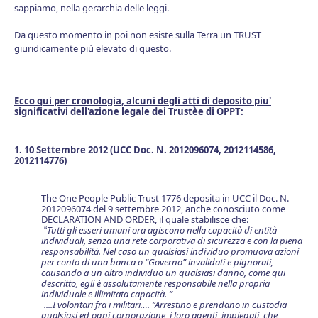
sappiamo, nella gerarchia delle leggi.
Da questo momento in poi non esiste sulla Terra un TRUST
giuridicamente più elevato di questo.
Ecco qui per cronologia, alcuni degli atti di deposito piu'
significativi dell'azione legale dei Trustèe di OPPT:
1. 10 Settembre 2012 (UCC Doc. N. 2012096074, 2012114586,
2012114776)
The One People Public Trust 1776 deposita in UCC il Doc. N.
2012096074 del 9 settembre 2012, anche conosciuto come
DECLARATION AND ORDER, il quale stabilisce che:
Tutti gli esseri umani ora agiscono nella capacità di entità
“
individuali, senza una rete corporativa di sicurezza e con la piena
responsabilità. Nel caso un qualsiasi individuo promuova azioni
per conto di una banca o “Governo” invalidati e pignorati,
causando a un altro individuo un qualsiasi danno, come qui
descritto, egli è assolutamente responsabile nella propria
individuale e illimitata capacità. “
....I volontari fra i militari…. “Arrestino e prendano in custodia
qualsiasi ed ogni corporazione, i loro agenti, impiegati, che