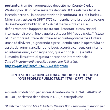
p
ertanto,
tramite il progressivo deposito nel County Clerk di
Washington D.C. di oltre sessanta depositi UCC e relativi allegati e
facendo perno sulla documentazione inconfutata UCC di Charles C.
Miller, i tre trustees di OPPT 1776 compendiarono la predetta Azione
di One People's Public Trust 1776 nel marzo 2013, che si è
definitivamente frapposta tra tra tutti i contratti e convenzioni
internazionali svolti, fino a quella data, tra 194 “republic of….”, “state
of….” comprese tutte le strutture ed enti intergovernativi e l'intera
umanità di viventi, pignorando e precludendo tutte le operatività ed
assets dei primi, cancellandone leggi, accordi e convenzioni interne
ed internazionali, e consegnando, quale dono (GIFT), a tutta
l'umanita' il risultato di questa operazione internazionale.
T
utti gli incartamenti depositati sono reperibili al link
https://gov.kofiletech.us/DC-Washington/
SINTESI DELL'AZIONE ATTUATA DAI TRUSTEE DEL TRUST
"ONE PEOPLE'S PUBLIC TRUST 1776 – OPPT 1776"
e quindi 'srotolando' per sintesi, il contenuto del FINAL PARADIGM
REPORT, anch'esso depositato in UCC, si estrapola che:
Il sistema bancario US e la Federal Reserve Bank sono una minaccia per
“