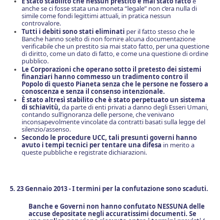
È stato stabilito che nessun prestito è mai stato fatto
e
anche se ci fosse stata una moneta “legale” non c’era nulla di
simile come fondi legittimi attuali, in pratica nessun
controvalore.
Tutti i debiti sono stati eliminati
per il fatto stesso che le
Banche hanno scelto di non fornire alcuna documentazione
verificabile che un prestito sia mai stato fatto, per una questione
di diritto, come un dato di fatto, e come una questione di ordine
pubblico.
Le Corporazioni che operano sotto il pretesto dei sistemi
finanziari hanno commesso un tradimento contro il
Popolo di questo Pianeta senza che le persone ne fossero a
conoscenza e senza il consenso intenzionale.
È stato altresì stabilito che è stato perpetuato un sistema
di schiavitù,
da parte di enti privati a danno degli Esseri Umani,
contando sull’ignoranza delle persone, che venivano
inconsapevolmente vincolate da contratti basati sulla legge del
silenzio/assenso.
Secondo le procedure UCC, tali presunti governi hanno
avuto i tempi tecnici per tentare una difesa
in merito a
queste pubbliche e registrate dichiarazioni.
5. 23 Gennaio 2013 - I termini per la confutazione sono scaduti.
Banche e Governi non hanno confutato NESSUNA delle
accuse depositate negli accuratissimi documenti. Se