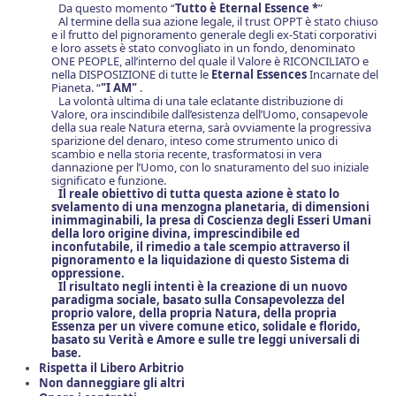
Da questo momento “
Tutto è Eterna
l
Essen
ce *
”
Al termine della sua azione legale, il trust OPPT è stato chiuso
e il frutto del pignoramento generale degli ex-Stati corporativi
e loro assets è stato convogliato in un fondo, denominato
ONE PEOPLE, all’interno del quale il Valore è RICONCILIATO e
nella DISPOSIZIONE di tutte le
E
ternal Essences
Incarnate del
Pianeta. “
"I AM"
.
La volontà ultima di una tale eclatante distribuzione di
Valore, ora inscindibile dall’esistenza dell’Uomo, consapevole
della sua reale Natura eterna, sarà ovviamente la progressiva
sparizione del denaro, inteso come strumento unico di
scambio e nella storia recente, trasformatosi in vera
dannazione per l’Uomo, con lo snaturamento del suo iniziale
significato e funzione.
Il reale obiettivo di tutta questa azione è stato lo
svelamento di una menzogna planetaria, di dimensioni
inimmaginabili, la presa di Coscienza degli Esseri Umani
della loro origine divina, imprescindibile ed
inconfutabile, il rimedio a tale scempio attraverso il
pignoramento e la liquidazione di questo Sistema di
oppressione.
Il risultato negli intenti è la creazione di un nuovo
paradigma sociale, basato sulla Consapevolezza del
proprio valore, della propria Natura, della propria
Essenza per un vivere comune etico, solidale e florido,
basato su Verità e Amore e sulle tre leggi universali di
base.
Rispetta il Libero Arbitrio
Non danneggiare gli altri