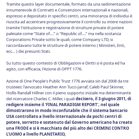
Tramite questo layer documentale, formato da una sedimentazione
innumerevole di Contratti e Convenzioni internazionali e nazionali,
espresso e depositato in specifici centri, una minoranza di individui è
riuscita ad accentrare progressivamente il controllo su intere nazioni
tramite l'istituzione e registrazione di strutture private di potere
palesate come “State of….” o “Republic of….” ma nella sostanza
Corporations Private sotto le quali, come Company LTD, si
raccordavano tutte le strutture di potere interno ( Ministeri, Enti,
ecc… ) dei presunti Stati.
Su tutto questo contesto di Obbligazioni e Diritti si è posta ed ha
agito, con efficacia, l'Azione di OPPT 1776.
Azione di One People's Public Trust 1776 avviata sin dal 2008 da tre
trustees: l'avvocato Heather Ann Tucci-Jarraf, Caleb Paul Skinner,
Hollis Randall Hillner con il pieno supporto iniziale ma determinante
del ricercatore Charles C. Miller, i quali
decisero, il 3 giugno 2011, di
redigere insieme il
'
FINAL PARADIGM REPORT
'
,
nel quale
dimostra
ro
no in modo inconfutabile che il sistema bancario
USA
controllato a livello internazionale da pochi centri di
potere
, sorretto e sostenuto dal Governo americano ha creato
una FRODE e si è macchiato del più alto dei CRIMINI CONTRO
L’UOMO a livello PLANETARIO,