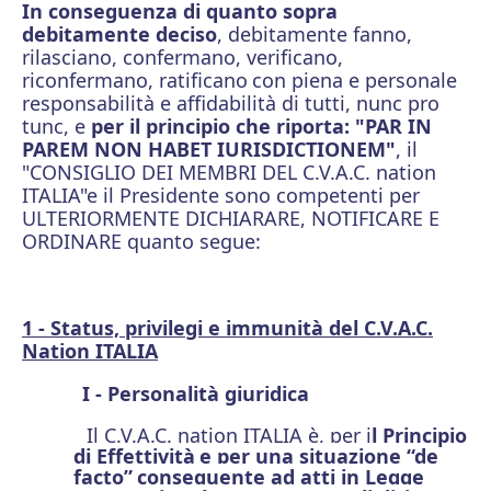
In conseguenza di quanto sopra
debitamente deciso
, debitamente fanno,
rilasciano, confermano, verificano,
riconfermano, ratificano
con piena e personale
responsabilità e affidabilità di tutti, nunc pro
tunc, e
per il principio che riporta: "PAR IN
PAREM NON HABET IURISDICTIONEM"
, il
"CONSIGLIO DEI MEMBRI DEL C.V.A.C. nation
ITALIA"e il Presidente sono competenti per
ULTERIORMENTE DICHIARARE, NOTIFICARE E
ORDINARE quanto segue:
1 - Status, privilegi e immunità del C.V.A.C.
Nation ITALIA
I - Personalità giuridica
Il C.V.A.C. nation ITALIA è, per i
l Principio
di Effettività
e per una situazione “de
facto”
conseguente ad atti in Legge