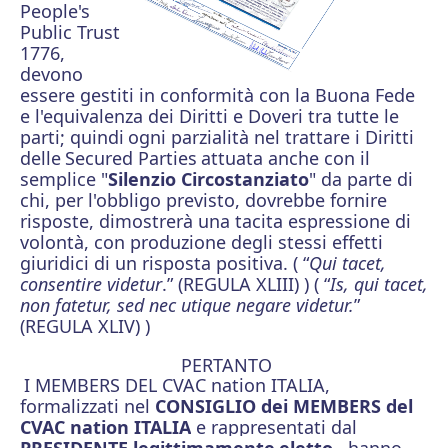
People's
Public Trust
1776,
devono
essere gestiti in conformità con la Buona Fede
e l'equivalenza dei Diritti e Doveri tra tutte le
parti; quindi
ogni parzialità nel trattare i Diritti
delle
Secured Parties
attuata anche con il
semplice "
Silenzio Circostanziato
" da parte di
chi, per l'obbligo previsto, dovrebbe fornire
risposte, dimostrerà una tacita espressione di
volontà, con produzione degli stessi effetti
giuridici di un risposta positiva. ( “
Qui tacet,
consentire videtur
.” (REGULA XLIII) ) ( “
Is, qui tacet,
non fatetur, sed nec utique negare videtur.
”
(REGULA XLIV) )
PERTANTO
I
MEMBERS DEL CVAC nation ITALIA,
formalizzati nel
CONSIGLIO dei MEMBERS del
CVAC nation ITALIA
e rappresentati dal
PRESIDENTE legittimamente
eletto
, hanno