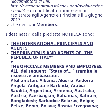
(
documentato al link
http://cvacnationitalia.it/index.php/pubblicazion
i-legali
) e già notificato tramite e-mail
registrate agli Agents
e Principals
il 6 giugno
2017,
che dei suoi
Members
.
I destinatari della predetta NOTIFICA sono:
THE
INTERNATIONAL PRINCIPALS AND
AGENTS;
THE PRINCIPALS AND AGENTS OF “THE
REPUBLIC OF ITALY”;
e
THE OFFICIALS MEMBERS AND EMPLOYEES,
ALL, dei seguenti “State of….” tramite le
rispettive ambasciate:
Afghanistan; Albania; Algeria; Andorra;
Angola; Antigua e Barbuda; Arabia
Saudita; Argentina; Armenia; Australia;
Austria; Azerbaigian; Bahamas; Bahrain;
Bangladesh; Barbados; Belarus; Belgio;
Belize; Benin; Bolivia; Bosnia-Erzegovina;