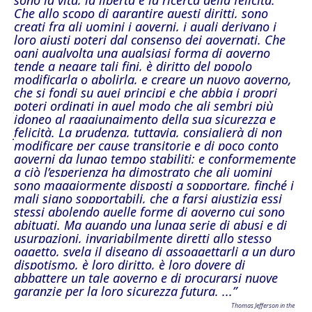
sono la vita, la libertà e la ricerca della felicità.
Che allo scopo di garantire questi diritti, sono
creati fra gli uomini i governi, i quali derivano i
loro giusti poteri dal consenso dei governati. Che
ogni qualvolta una qualsiasi forma di governo
tende a negare tali fini, è diritto del popolo
modificarla o abolirla, e creare un nuovo governo,
che si fondi su quei principi e che abbia i propri
poteri ordinati in quel modo che gli sembri più
idoneo al raggiungimento della sua sicurezza e
felicità. La prudenza, tuttavia, consiglierà di non
modificare per cause transitorie e di poco conto
governi da lungo tempo stabiliti; e conformemente
a ciò l’esperienza ha dimostrato che gli uomini
sono maggiormente disposti a sopportare, finché i
mali siano sopportabili, che a farsi giustizia essi
stessi abolendo quelle forme di governo cui sono
abituati. Ma quando una lunga serie di abusi e di
usurpazioni, invariabilmente diretti allo stesso
oggetto, svela il disegno di assoggettarli a un duro
dispotismo, è loro diritto, è loro dovere di
abbattere un tale governo e di procurarsi nuove
garanzie per la loro sicurezza futura.
...”
Thomas Jefferson in the