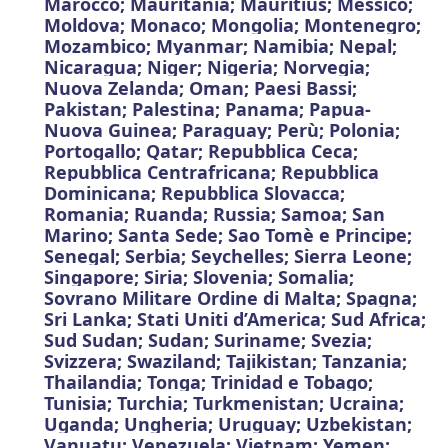
Marocco; Mauritania; Mauritius; Messico;
Moldova; Monaco; Mongolia; Montenegro;
Mozambico; Myanmar; Namibia; Nepal;
Nicaragua; Niger; Nigeria; Norvegia;
Nuova Zelanda; Oman; Paesi Bassi;
Pakistan; Palestina; Panama; Papua-
Nuova Guinea; Paraguay; Perù; Polonia;
Portogallo; Qatar; Repubblica Ceca;
Repubblica Centrafricana; Repubblica
Dominicana; Repubblica Slovacca;
Romania; Ruanda; Russia; Samoa; San
Marino; Santa Sede; Sao Tomè e Principe;
Senegal; Serbia; Seychelles; Sierra Leone;
Singapore; Siria; Slovenia; Somalia;
Sovrano Militare Ordine di Malta; Spagna;
Sri Lanka; Stati Uniti d’America; Sud Africa;
Sud Sudan; Sudan; Suriname; Svezia;
Svizzera; Swaziland; Tajikistan; Tanzania;
Thailandia; Tonga; Trinidad e Tobago;
Tunisia; Turchia; Turkmenistan; Ucraina;
Uganda; Ungheria; Uruguay; Uzbekistan;
Vanuatu; Venezuela; Vietnam; Yemen;