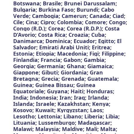
Botswana; Brasile; Brunei Darussalam;
Bulgaria; Burkina Faso; Burundi; Cabo
Verde; Cambogia; Camerun; Canada; Ciad;
Cile; Cina; Cipro; Colombia; Comore; Congo;
Congo (R.D.); Corea;
Corea (R.D.P.); Costa
D’Avorio; Costa Rica; Croazia; Cuba;
Danimarca; Dominica; Ecuador; Egitto; El
Salvador; Emirati Arabi Uniti; Eritrea;
Estonia; Etiopia; Macedonia; Figi; Filippine;
Finlandia; Francia; Gabon; Gambia;
Georgia; Germania; Ghana; Giamaica;
Giappone; Gibuti; Giordania; Gran
Bretagna; Grecia; Grenada; Guatemala;
Guinea; Guinea Bissau; Guinea
Equatoriale; Guyana; Haiti; Honduras;
India; Indonesia; Iran; Iraq; Irlanda;
Islanda; Israele; Kazakhstan; Kenya;
Kosovo; Kuwait; Kyrgyzstan; Laos;
Lesotho; Lettonia; Libano; Liberia; Libia;
Lituania; Lussemburgo; Madagascar;
Malawi; Malaysia; Maldive; Mali; Malta;