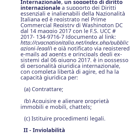
Internazionale, un soggetto di diritto
internazionale
a supporto dei Diritti
essenziali e inalienabili della Nazionalità
Italiana ed è registrato nel Prime
Commercial Registry di Washington DC
dal 14 maggio 2017 con le F.S. UCC #
2017- 134-9716-7 (documento al link:
http://cvacnationitalia.net/index.php/pubblic
azioni-legali
) e già notificato via registered
e-mails ad agents e principals degli ex-
sistemi dal 06 giugno 2017, è in possesso
di personalità giuridica internazionale,
con completa libertà di agire, ed ha la
capacità giuridica per:
(a) Contrattare;
(b) Acquisire e alienare proprietà
immobili e mobili, chattels;
(c) Istituire procedimenti legali.
II - Inviolabilità