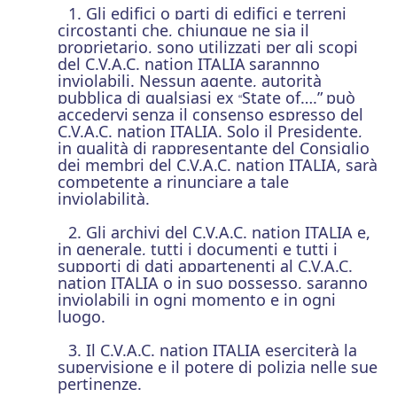
1. Gli edifici o parti di edifici e terreni
circostanti che, chiunque ne sia il
proprietario, sono utilizzati per gli scopi
del C.V.A.C. nation ITALIA
sarannno
inviolabili. Nessun agente, autorità
pubblica di qualsiasi ex
State of….”
può
“
accedervi
senza il consenso espresso del
C.V.A.C. nation ITALIA. Solo il Presidente,
in qualità di rappresentante del Consiglio
dei membri del C.V.A.C. nation ITALIA, sarà
competente a rinunciare a tale
inviolabilità.
2. Gli archivi del C.V.A.C. nation ITALIA e,
in generale, tutti i documenti e tutti i
supporti di dati appartenenti al C.V.A.C.
nation ITALIA o in suo possesso, saranno
inviolabili in ogni momento e in ogni
luogo.
3. Il C.V.A.C. nation ITALIA eserciterà la
supervisione e il potere di polizia nelle sue
pertinenze.