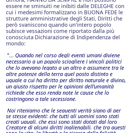
essere
ne sminuiti ne inibiti
dalle DELEGHE con
cui i medesimi
formalizzano in BUONA FEDE
le
strutture amministrative degli
Stati,
Diritti
che
però svaniscono
quando un'intero popolo
subisce vessazioni
come riportato
dalla più
conosciuta
Dichiarazione di Indipendenza del
mondo:
"...
Quando nel corso degli eventi umani diviene
necessario a un popolo sciogliere i vincoli politici
che lo avevano legato a un altro e assumere tra le
altre potenze della terra quel posto distinto e
uguale a cui ha diritto per diritto naturale e divino,
un giusto rispetto per le opinioni dell’umanità
richiede che esso renda note le cause che lo
costringono a tale secessione.
Noi riteniamo che le seguenti verità siano di per
se stesse evidenti: che tutti gli uomini sono stati
creati uguali, che essi sono stati dotati dal loro
Creatore di alcuni diritti inalienabili, che tra questi