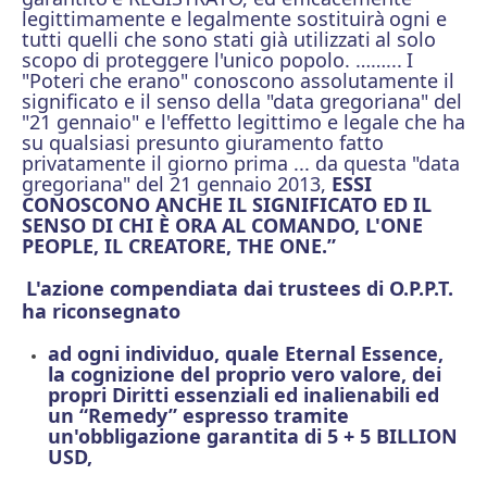
legittimamente e legalmente sostituirà
ogni e
tutti quelli che sono stati già utilizzati
al solo
scopo di proteggere l'unico popolo. ……...
I
"Poteri
che erano" conoscono assolutamente il
significato e il senso della "data gregoriana" del
"21 gennaio" e l'effetto legittimo e legale che ha
su qualsiasi presunto giuramento fatto
privatamente il giorno prima ... da questa "data
gregoriana" del 21 gennaio 2013,
ESSI
CONOSCONO ANCHE IL SIGNIFICATO ED IL
SENSO DI CHI È ORA AL COMANDO, L'ONE
PEOPLE, IL CREATORE, THE ONE.”
L'azione compendiata dai trustees di O.P.P.T.
ha riconsegnato
ad ogni individuo, quale Eternal Essence,
la cognizione del proprio vero valore, dei
propri Diritti essenziali ed inalienabili ed
un “Remedy” espresso tramite
un'obbligazione garantita di 5 + 5 BILLION
USD,