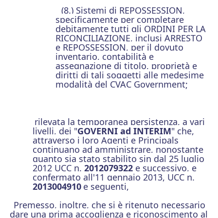
(8.) Sistemi di REPOSSESSION,
specificamente per completare
debitamente tutti gli ORDINI PER LA
RICONCILIAZIONE, inclusi ARRESTO
e REPOSSESSION, per il dovuto
inventario, contabilità e
assegnazione di titolo, proprietà e
diritti di tali soggetti alle medesime
modalità del CVAC Government;
rilevata la temporanea persistenza, a vari
livelli, dei "
GOVERNI ad INTERIM
" che,
attraverso i loro Agenti e Principals
continuano ad amministrare, nonostante
quanto sia stato stabilito sin dal 25 luglio
2012 UCC n.
2012079322
e successivo, e
confermato all'11 gennaio 2013, UCC n.
2013004910
e seguenti,
Premesso, inoltre, che si è ritenuto necessario
dare una prima accoglienza e riconoscimento al