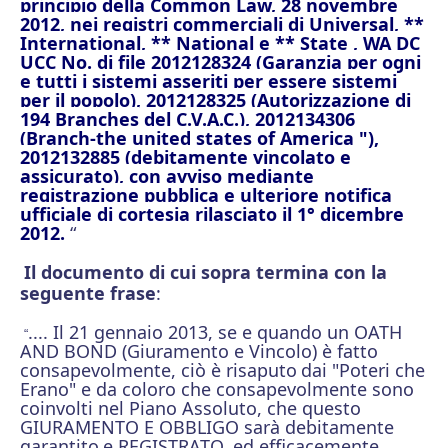
principio della Common Law, 28 novembre
2012, nei registri commerciali di Universal, **
International, ** National e ** State , WA DC
UCC No. di file 2012128324 (Garanzia per ogni
e tutti i sistemi asseriti per essere sistemi
per il popolo), 2012128325 (Autorizzazione di
194 Branches
del C.V.A.C.), 2012134306
(Branch-the united states of America "),
2012132885 (debitamente vincolato e
assicurato), con avviso mediante
registrazione pubblica e ulteriore notifica
ufficiale di cortesia rilasciato il 1° dicembre
2012.
“
Il documento di cui sopra termina con la
seguente frase
:
.... Il 21 gennaio 2013, se e quando un OATH
“
AND BOND (Giuramento e Vincolo) è fatto
consapevolmente, ciò è risaputo
dai "Poteri che
Erano" e da coloro che consapevolmente sono
coinvolti nel Piano Assoluto, che questo
GIURAMENTO E OBBLIGO sarà debitamente
garantito
e REGISTRATO, ed efficacemente