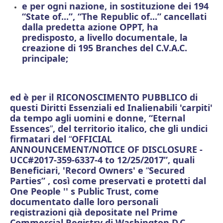
e
per ogni nazione, in sostituzione dei 194
“State of...”, “The Republic of...” cancellati
dalla predetta azione OPPT, ha
predisposto, a livello documentale, la
creazione di 195 Branches del C.V.A.C.
principale;
ed è per il RICONOSCIMENTO PUBBLICO di
questi Diritti Essenziali ed Inalienabili 'carpiti'
da tempo agli uomini e donne, “Eternal
Essences
”
, del territorio italico, che gli undici
firmatari del
“
OFFICIAL
ANNOUNCEMENT/NOTICE OF DISCLOSURE -
UCC#2017-359-6337-4 to 12/25/2017”, quali
Beneficiari,
'
Record Owners' e
“
Secured
Parties”
, così come preservati
e protetti dal
One People '' s Public Trust, come
documentato dalle loro personali
registrazioni già depositate nel Prime
Commercial Registry di Washington D.C.,