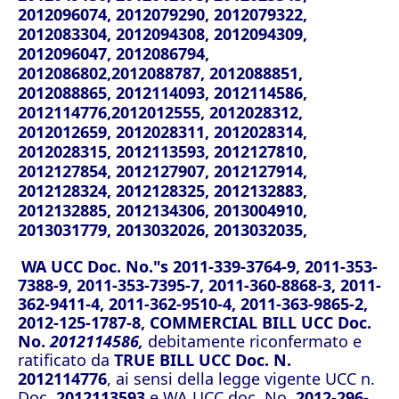
2012096074, 2012079290, 2012079322,
2012083304, 2012094308, 2012094309,
2012096047, 2012086794,
2012086802,2012088787, 2012088851,
2012088865, 2012114093, 2012114586,
2012114776,2012012555, 2012028312,
2012012659, 2012028311, 2012028314,
2012028315, 2012113593, 2012127810,
2012127854, 2012127907, 2012127914,
2012128324, 2012128325, 2012132883,
2012132885, 2012134306, 2013004910,
2013031779, 2013032026, 2013032035,
WA UCC Doc. No."s 2011-339-3764-9, 2011-353-
7388-9, 2011-353-7395-7, 2011-360-8868-3, 2011-
362-9411-4, 2011-362-9510-4, 2011-363-9865-2,
2012-125-1787-8, COMMERCIAL BILL UCC Doc.
No.
2012114586,
debitamente riconfermato e
ratificato da
TRUE BILL UCC Doc. N.
2012114776
, ai sensi della legge vigente UCC n.
Doc.
2012113593
e WA UCC doc. No.
2012-296-