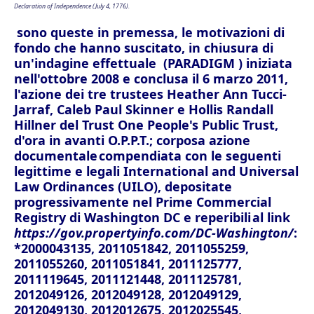
Declaration of Independence (July 4, 1776).
sono q
ueste in premessa, le motivazioni di
fondo che hanno suscitato, in chiusura di
un'indagine effettuale (PARADIGM ) iniziata
nell'ottobre 2008 e conclusa il 6 marzo 2011,
l'azione dei tre trustees Heather Ann Tucci-
Jarraf, Caleb Paul Skinner e Hollis Randall
Hillner del Trust One People's Public Trust,
d'ora in avanti O.P.P.T.; corposa azione
documentale
compendiata con le seguenti
legittime e legali International and Universal
Law Ordinances (UILO), depositate
progressivamente nel Prime Commercial
Registry di Washington DC e reperibili
al link
https://gov.propertyinfo.com/DC-Washington/
:
*2000043135, 2011051842, 2011055259,
2011055260, 2011051841, 2011125777,
2011119645, 2011121448, 2011125781,
2012049126, 2012049128, 2012049129,
2012049130, 2012012675, 2012025545,