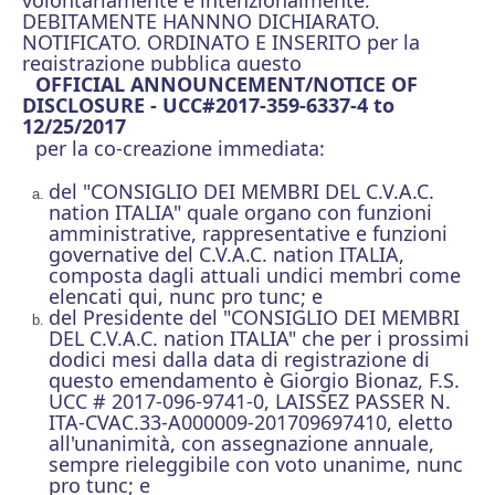
volontariamente e intenzionalmente,
DEBITAMENTE HANNNO DICHIARATO,
NOTIFICATO, ORDINATO E INSERITO per la
registrazione pubblica questo
OFFICIAL ANNOUNCEMENT/NOTICE OF
DISCLOSURE - UCC#2017-359-6337-4 to
12/25/2017
per la co-creazione immediata:
del "CONSIGLIO DEI MEMBRI DEL C.V.A.C.
nation ITALIA" quale organo con funzioni
amministrative, rappresentative e funzioni
governative del C.V.A.C. nation ITALIA,
composta dagli attuali undici membri come
elencati qui, nunc pro tunc; e
del Presidente del "CONSIGLIO DEI MEMBRI
DEL C.V.A.C. nation ITALIA" che per i prossimi
dodici mesi dalla data di registrazione di
questo emendamento è Giorgio Bionaz, F.S.
UCC # 2017-096-9741-0, LAISSEZ PASSER N.
ITA-CVAC.33-A000009-201709697410, eletto
all'unanimità, con assegnazione annuale,
sempre rieleggibile con voto unanime, nunc
pro tunc; e