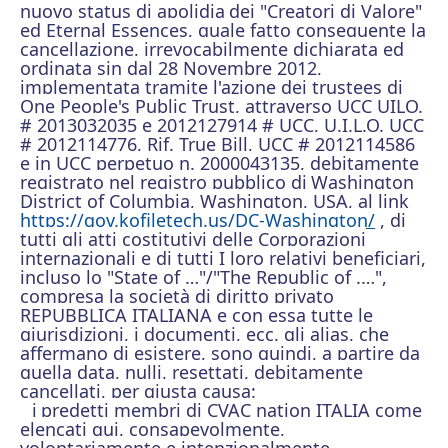
nuovo status di apolidia
dei "Creatori di Valore"
ed Eternal Essences, quale fatto conseguente la
cancellazione, irrevocabilmente dichiarata ed
ordinata sin dal 28 Novembre 2012,
implementata tramite l'azione dei trustees di
One People's Public Trust, attraverso UCC UILO.
# 2013032035 e 2012127914 # UCC, U.I.L.O. UCC
# 2012114776, Rif. True Bill, UCC # 2012114586
e in UCC perpetuo n. 2000043135, debitamente
registrato nel registro pubblico di
Washington
District of Columbia, Washington, USA, al link
https://gov.kofiletech.us/DC-Washington/
, di
tutti gli atti costitutivi delle Corporazioni
internazionali e di tutti I loro relativi beneficiari,
incluso lo "State of …"/"The Republic of .…",
compresa la società di diritto privato
REPUBBLICA ITALIANA e con essa tutte le
giurisdizioni, i documenti, ecc. gli alias, che
affermano di esistere, sono quindi, a partire da
quella data, nulli, resettati, debitamente
cancellati, per giusta causa:
i
predetti membri di CVAC nation ITALIA come
elencati qui, consapevolmente,